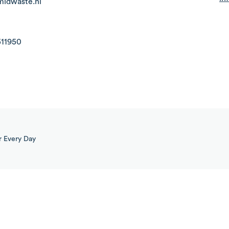
midwaste.nl
511950
r
Every Day