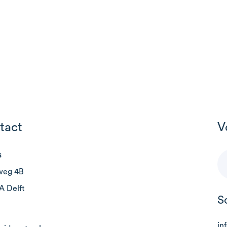
tact
V
s
weg 4B
A Delft
S
in