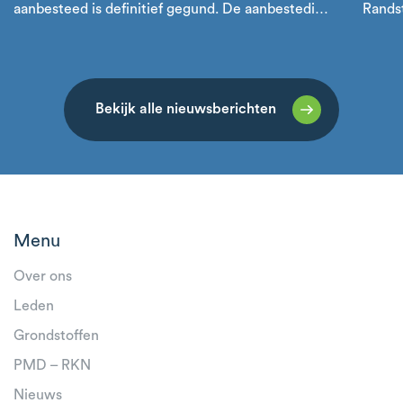
aanbesteed is definitief gegund. De aanbesteding
Rands
die in februari werd gepubliceerd is daarmee
van N
succesvol en volgens planning afgerond.
groots
Midwa
Bekijk alle nieuwsberichten
Menu
Over ons
Leden
Grondstoffen
PMD – RKN
Nieuws