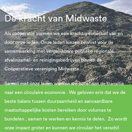
De kracht van Midwaste
Als coöperatie vormen we een krachtig collectief van en
door onze leden. Onze leden kiezen bewust voor de
samenwerking met vergelijkbare publieke regionale
afvalinzamel- en reinigingsbedrijven binnen de
Coöperatieve vereniging Midwaste.
Samen met onze leden werken we actief aan de transitie
naar een circulaire economie . We geloven erin dat we de
beste balans tussen duurzaamheid en aanvaardbare
maatschappelijke kosten bereiken door volumes te
bundelen , samen te werken en kennis te delen. Zo wordt
onze impact groter en kunnen we circulair het verschil