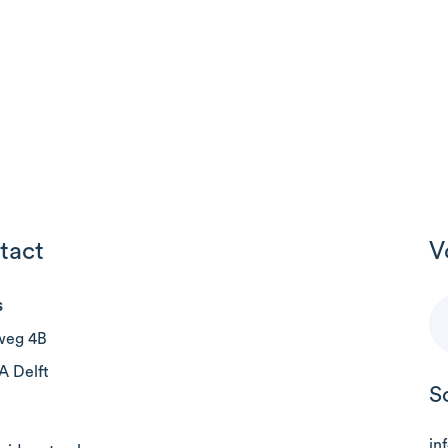
tact
V
s
weg 4B
A Delft
S
in