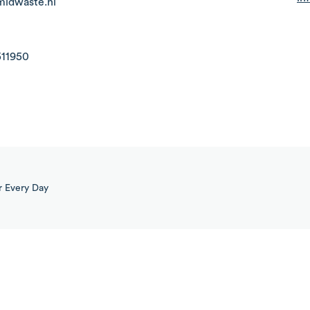
midwaste.nl
511950
r
Every Day