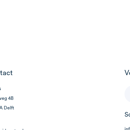
tact
V
s
weg 4B
A Delft
S
in