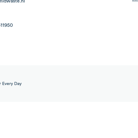
midwaste.nl
511950
r
Every Day