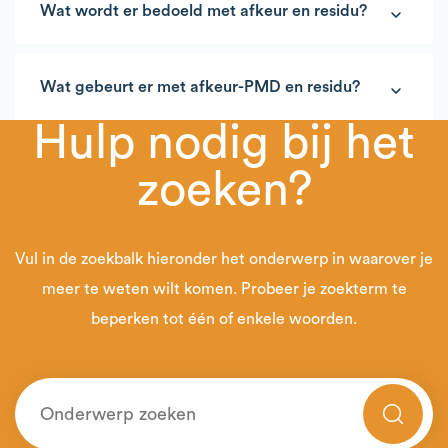
Wat wordt er bedoeld met afkeur en residu?
Wat gebeurt er met afkeur-PMD en residu?
Hulp nodig bij het
Afkeur-PMD
zoeken?
Vul in de zoekbalk hieronder het onderwerp in waarover je
meer te weten wilt komen. Probeer je zoekterm te
beperken tot één of enkele woorden.