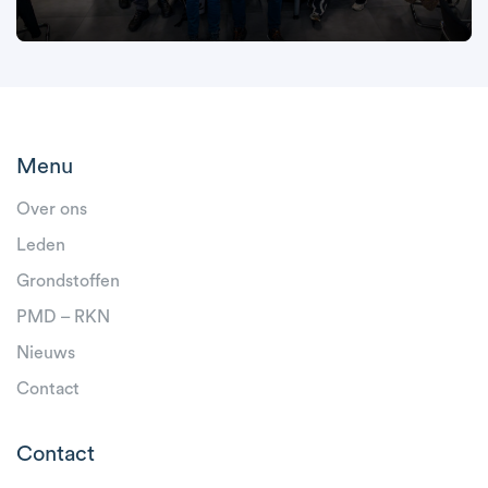
Menu
Over ons
Leden
Grondstoffen
PMD – RKN
Nieuws
Contact
Contact