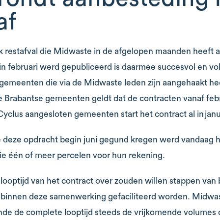
af
k restafval die Midwaste in de afgelopen maanden heeft aa
n februari werd gepubliceerd is daarmee succesvol en vo
49 gemeenten die via de Midwaste leden zijn aangehaakt 
Brabantse gemeenten geldt dat de contracten vanaf febru
 Cyclus aangesloten gemeenten start het contract al in janu
e deze opdracht begin juni gegund kregen werd vandaag h
ie één of meer percelen voor hun rekening.
optijd van het contract over zouden willen stappen van 
k binnen deze samenwerking gefaciliteerd worden. Midwast
nde de complete looptijd steeds de vrijkomende volumes 