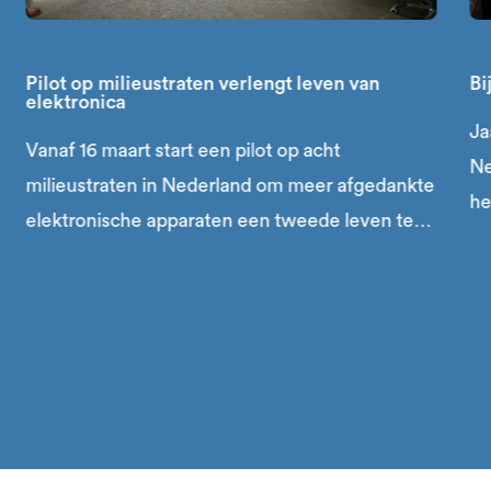
Pilot op milieustraten verlengt leven van
Bi
elektronica
Ja
Vanaf 16 maart start een pilot op acht
Ne
milieustraten in Nederland om meer afgedankte
he
elektronische apparaten een tweede leven te
geven. De pilot maakt onderdeel uit van het
Icoonproject Tweedehands van de LLE Coalitie.
Door apparaten al bij het inleveren beter te
scheiden, moeten meer producten geschikt
blijven voor hergebruik.