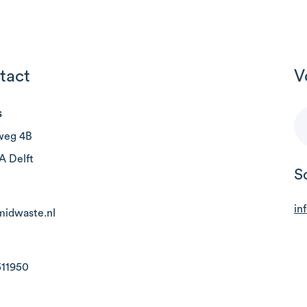
tact
V
s
weg 4B
A Delft
S
in
midwaste.nl
511950