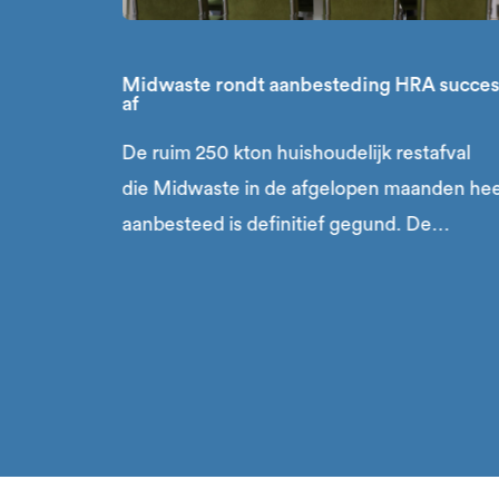
Midwaste rondt aanbesteding HRA succes
af
De ruim 250 kton huishoudelijk restafval
die Midwaste in de afgelopen maanden hee
aanbesteed is definitief gegund. De
aanbesteding die in februari werd gepublic
is daarmee succesvol en volgens planning
afgerond.