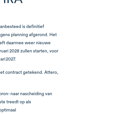
nbesteed is definitief
lgens planning afgerond. Het
heeft daarmee weer nieuwe
ari 2028 zullen starten, voor
ari 2027.
et contract getekend. Attero,
bron- naar nascheiding van
e treedt op als
optimaal