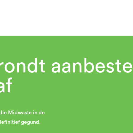
rondt aanbest
af
 die Midwaste in de
efinitief gegund.