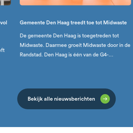
vol
Gemeente Den Haag treedt toe tot Midwaste
De gemeente Den Haag is toegetreden tot
Midwaste. Daarmee groeit Midwaste door in de
ft
Randstad. Den Haag is één van de G4-
gemeenten van Nederland en met ruim
eerd
569.000 inwoners de grootste individuele
gemeente die lid is van Midwaste.
Bekijk alle nieuwsberichten