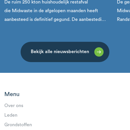
De ruim 250 kton huishoudelijk restafval
De ge
die Midwaste in de afgelopen maanden heeft
Midwa
aanbesteed is definitief gegund. De aanbesteding
Rands
die in februari werd gepubliceerd is daarmee
van N
succesvol en volgens planning afgerond.
groots
Midwa
Bekijk alle nieuwsberichten
Menu
Over ons
Leden
Grondstoffen