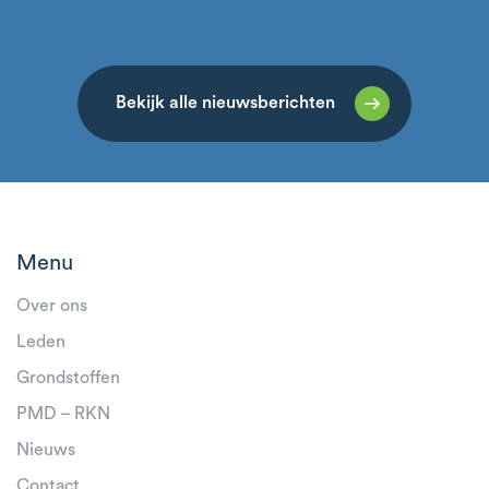
die in februari werd gepubliceerd is daarmee
van N
succesvol en volgens planning afgerond.
groots
Midwa
Bekijk alle nieuwsberichten
Menu
Over ons
Leden
Grondstoffen
PMD – RKN
Nieuws
Contact