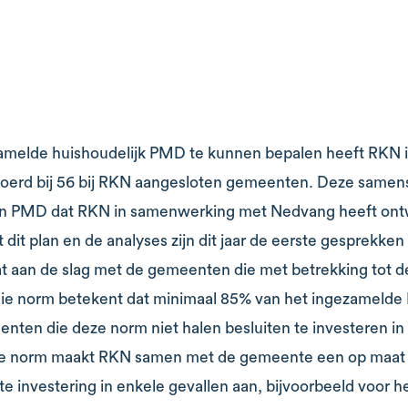
zamelde huishoudelijk PMD te kunnen bepalen heeft RKN i
voerd bij 56 bij RKN aangesloten gemeenten. Deze samen
plan PMD dat RKN in samenwerking met Nedvang heeft ontw
 dit plan en de analyses zijn dit jaar de eerste gesprekk
t aan de slag met de gemeenten die met betrekking tot d
Die norm betekent dat minimaal 85% van het ingezamelde
ten die deze norm niet halen besluiten te investeren in 
n de norm maakt RKN samen met de gemeente een op maat 
investering in enkele gevallen aan, bijvoorbeeld voor h