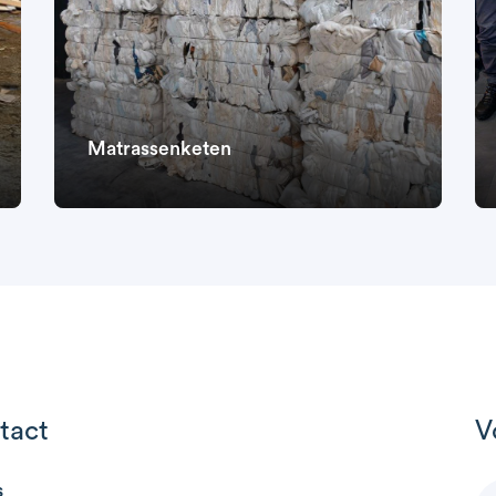
Matrassenketen
tact
V
s