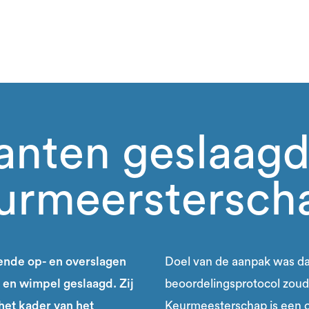
anten geslaagd
eurmeerstersch
lende op- en overslagen
Doel van de aanpak was da
g en wimpel geslaagd. Zij
beoordelingsprotocol zoud
het kader van het
Keurmeesterschap is een o